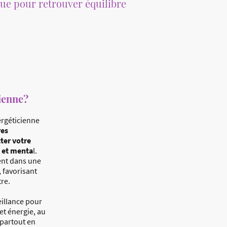
que pour retrouver équilibre
ienne?
rgéticienne
res
ter votre
 et menta
l.
ent dans une
, favorisant
tre.
illance pour
et énergie, au
 partout en