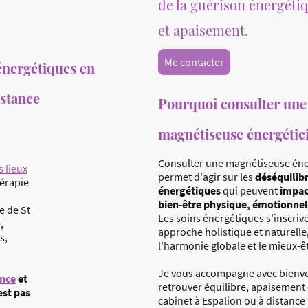
de la guérison énergéti
et apaisement.
Me contacter
énergétiques en
istance
Pourquoi consulter une
magnétiseuse énergétic
Consulter une magnétiseuse éne
 lieux
permet d'agir sur les
déséquilib
hérapie
énergétiques
qui peuvent
impac
bien-être physique, émotionnel
e de St
Les soins énergétiques s'inscriv
,
approche holistique et naturelle
s,
l'harmonie globale et le mieux-ê
Je vous accompagne avec bienve
ance
et
retrouver équilibre, apaisement 
est pas
cabinet à Espalion ou à distance