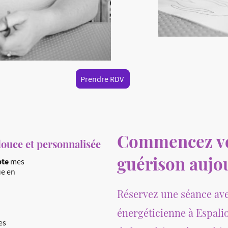
Prendre RDV
Commencez vo
ouce et personnalisée
guérison aujo
pte
mes
ue en
Réservez une séance av
énergéticienne à Espalio
es