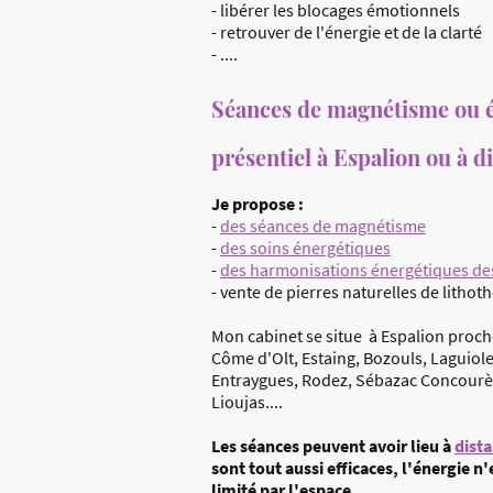
- libérer les blocages émotionnels
- retrouver de l'énergie et de la clarté
- ....
Séances de magnétisme ou 
présentiel à Espalion ou à d
Je propose :
-
des séances de magnétisme
-
des soins énergétiques
-
des harmonisations énergétiques des
- vente de pierres naturelles de lithot
Mon cabinet se situe à Espalion proch
Côme d'Olt, Estaing, Bozouls, Laguiole
Entraygues, Rodez, Sébazac Concourè
Lioujas....
Les séances peuvent avoir lieu à
dist
sont tout aussi efficaces, l'énergie n'
limité par l'espace.