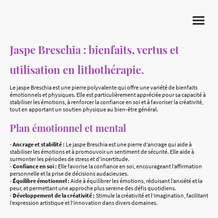
Jaspe Breschia : bienfaits, vertus et
utilisation en lithothérapie.
Le jaspe Breschia est une pierre polyvalente qui offre une variété de bienfaits
émotionnels et physiques. Elle est particulièrement appréciée pour sa capacité à
stabiliser les émotions, à renforcer la confiance en soi et à favoriser la créativité,
tout en apportant un soutien physique au bien-être général.
Plan émotionnel et mental
-
Ancrage et stabilité :
Le jaspe Breschia est une pierre d’ancrage qui aide à
stabiliser les émotions et à promouvoir un sentiment de sécurité. Elle aide à
surmonter les périodes de stress et d'incertitude.
-
Confiance en soi :
Elle favorise la confiance en soi, encourageant l’affirmation
personnelle et la prise de décisions audacieuses.
-
Équilibre émotionnel :
Aide à équilibrer les émotions, réduisant l’anxiété et la
peur, et permettant une approche plus sereine des défis quotidiens.
-
Développement de la créativité :
Stimule la créativité et l’imagination, facilitant
l’expression artistique et l'innovation dans divers domaines.