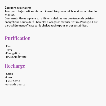
Équilibre des chakras
Pourquoi : Le jaspe Breschia peut être utilisé pour équilibrer et harmoniser les
chakras.
Comment : Placez la pierre sur différents chakras lors de séances de guérison
énergétique pour aider à libérer les blocages et favoriser le flux d'énergie. Il est
particulièrement efficace sur le
chakra racine
pour ancrer et stabiliser.
Purification
- Eau
- Terre
- Fumigation
- Druse Améthyste
Recharge
- Soleil
- Lune
- Fleur de vie
- Amas de quartz