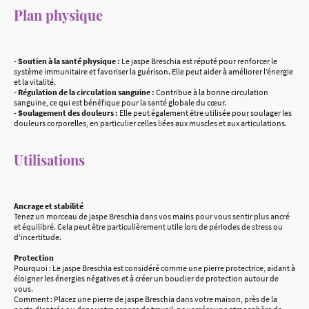
Plan physique
-
Soutien à la santé physique :
Le jaspe Breschia est réputé pour renforcer le
système immunitaire et favoriser la guérison. Elle peut aider à améliorer l’énergie
et la vitalité.
-
Régulation de la circulation sanguine :
Contribue à la bonne circulation
sanguine, ce qui est bénéfique pour la santé globale du cœur.
-
Soulagement des douleurs :
Elle peut également être utilisée pour soulager les
douleurs corporelles, en particulier celles liées aux muscles et aux articulations.
Utilisations
Ancrage et stabilité
Tenez un morceau de jaspe Breschia dans vos mains pour vous sentir plus ancré
et équilibré. Cela peut être particulièrement utile lors de périodes de stress ou
d'incertitude.
Protection
Pourquoi : Le jaspe Breschia est considéré comme une pierre protectrice, aidant à
éloigner les énergies négatives et à créer un bouclier de protection autour de
vous.
Comment : Placez une pierre de jaspe Breschia dans votre maison, près de la