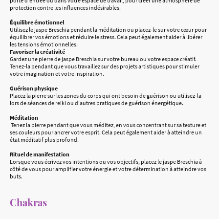
porte d'entrée ou dans votre espace de travail, pour créer une atmosphère de
protection contre les influences indésirables.
Équilibre émotionnel
Utilisez le jaspe Breschia pendant la méditation ou placez-le sur votre cœur pour
équilibrer vos émotions et réduire le stress. Cela peut également aider à libérer
les tensions émotionnelles.
Favoriser la créativité
Gardez une pierre de jaspe Breschia sur votre bureau ou votre espace créatif.
Tenez-la pendant que vous travaillez sur des projets artistiques pour stimuler
votre imagination et votre inspiration.
Guérison physique
Placez la pierre sur les zones du corps qui ont besoin de guérison ou utilisez-la
lors de séances de reiki ou d'autres pratiques de guérison énergétique.
Méditation
Tenez la pierre pendant que vous méditez, en vous concentrant sur sa texture et
ses couleurs pour ancrer votre esprit. Cela peut également aider à atteindre un
état méditatif plus profond.
Rituel de manifestation
Lorsque vous écrivez vos intentions ou vos objectifs, placez le jaspe Breschia à
côté de vous pour amplifier votre énergie et votre détermination à atteindre vos
buts.
Chakras