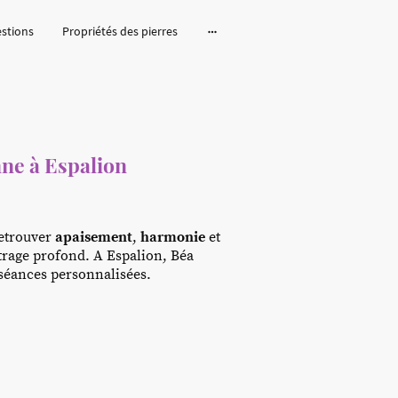
estions
Propriétés des pierres
ne à Espalion
retrouver
apaisement
,
harmonie
et
trage profond. A Espalion, Béa
séances personnalisées.